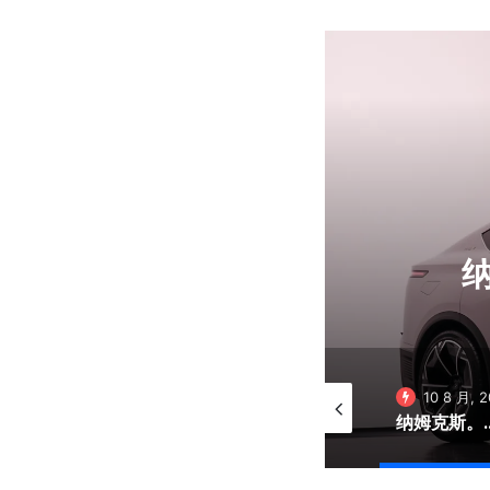
can Car Industry
纳
10 7 月, 2024
10 8 月, 2024
10 8 月, 
ution for Modern Businesses
Renault Lodgy: the practical family car made in Morocco
Renault Kangoo: Advancement and Quality within the Moroccan Car Industry