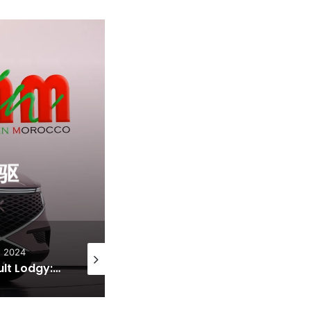
NEO Motors
先驱
Moroccan 
, 2024
10 8 月, 2024
Renault Lodgy: the practical family car made in Morocco
Renault Kangoo: Advancement and Quality within the Moroccan Car Industry