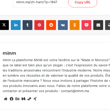
Copy URL
acebook
X
LinkedIn
Tumblr
Pinterest
Reddit
VKontakte
Odnoklassniki
Pocket
Share via Ema
minm
minm La plateforme MinM est votre fenêtre sur le "Made in Morocco
que ce label est bien plus qu'un slogan ; c'est l'expression du savoir-
les traditions ancestrales rencontrent l'industrie moderne. Notre mis
en lumière vos réussites et de valoriser la qualité de vos produits. Ê
de l'industrie marocaine ? Nous vous invitons à partager l'histoire de 
vos produits innovants avec nous. Faites de notre plateforme votre v
contacter et présenter vos produits : contact@minm.ma
Website
Facebook
Behance
Medium
Steam
Xing