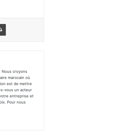
il
Print
". Nous croyons
faire marocain où
sion est de mettre
tes-vous un acteur
votre entreprise et
oix. Pour nous