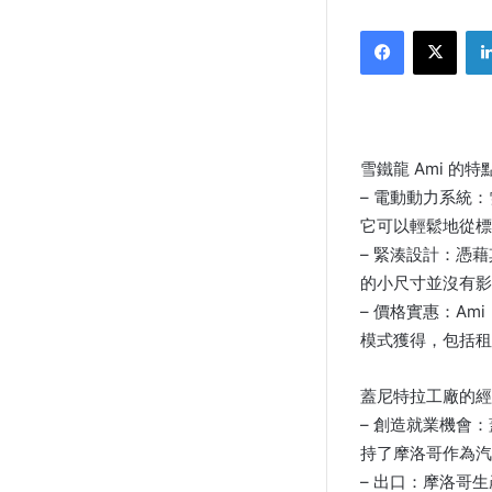
Facebook
X
雪鐵龍 Ami 的
– 電動動力系統：
它可以輕鬆地從標
– 緊湊設計：憑
的小尺寸並沒有影
– 價格實惠：A
模式獲得，包括租
蓋尼特拉工廠的經
– 創造就業機會
持了摩洛哥作為汽
– 出口：摩洛哥