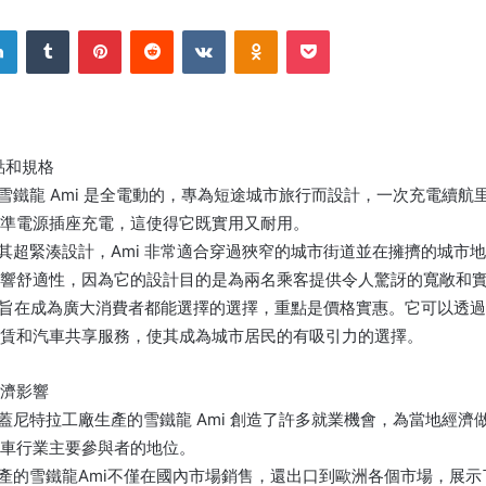
LinkedIn
Tumblr
Pinterest
Reddit
VKontakte
Odnoklassniki
Pocket
特點和規格
雪鐵龍 Ami 是全電動的，專為短途城市旅行而設計，一次充電續航里
準電源插座充電，這使得它既實用又耐用。
藉其超緊湊設計，Ami 非常適合穿過狹窄的城市街道並在擁擠的城市
響舒適性，因為它的設計目的是為兩名乘客提供令人驚訝的寬敞和
mi 旨在成為廣大消費者都能選擇的選擇，重點是價格實惠。它可以透
賃和汽車共享服務，使其成為城市居民的有吸引力的選擇。
濟影響
：蓋尼特拉工廠生產的雪鐵龍 Ami 創造了許多就業機會，為當地經濟
車行業主要參與者的地位。
生產的雪鐵龍Ami不僅在國內市場銷售，還出口到歐洲各個市場，展