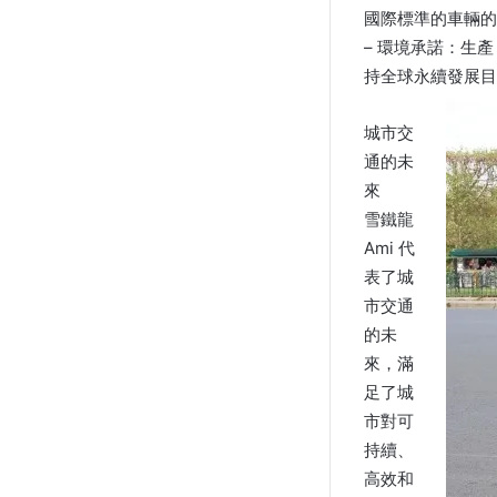
國際標準的車輛的
– 環境承諾：生
持全球永續發展目
城市交
通的未
來
雪鐵龍
Ami 代
表了城
市交通
的未
來，滿
足了城
市對可
持續、
高效和