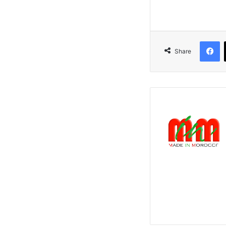
F
Share