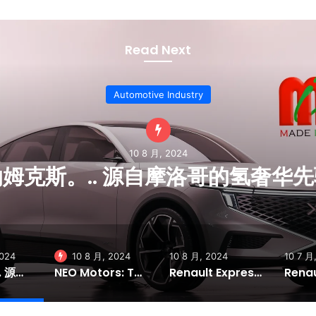
Read Next
Automotive Industry
10 8 月, 2024
姆克斯。.. 源自摩洛哥的氢奢华
2024
10 8 月, 2024
10 8 月, 2024
10 7 月
纳姆克斯。.. 源自摩洛哥的氢奢华先驱
NEO Motors: The Emergence of a Moroccan Automotive Innovator
Renault Express: A Practical, Moroccan-Made Solution for Modern Businesses