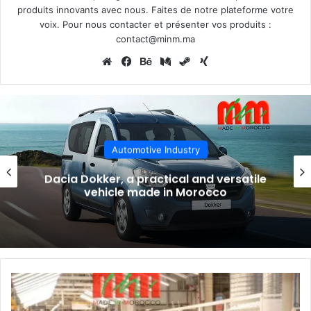
produits innovants avec nous. Faites de notre plateforme votre
voix. Pour nous contacter et présenter vos produits :
contact@minm.ma
Website
Facebook
Behance
Medium
Steam
Xing
Automotive Industry
le
NamX… Pionier van waterstof luxe me
Marokkaanse roots
Dacia
Sandero...
a