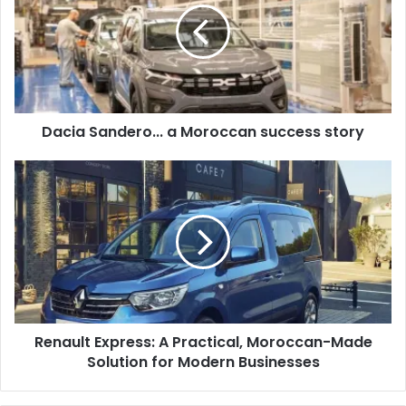
Moroccan
success
story
Dacia Sandero... a Moroccan success story
Renault
Express:
A
Practical,
Moroccan-
Made
Solution
for
Modern
Renault Express: A Practical, Moroccan-Made
Businesses
Solution for Modern Businesses