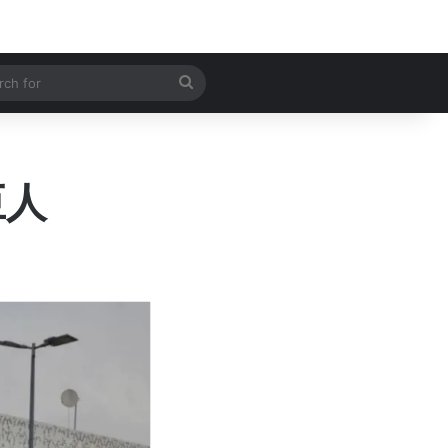
 Article
Search
for
巨人