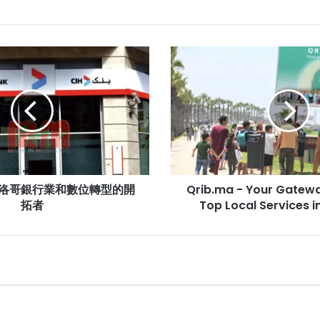
Read Next
Qrib.ma
-
Your
Gateway
to
Finding
Top
Local
Services
：摩洛哥銀行業和數位轉型的開
Qrib.ma - Your Gatewa
in
拓者
Morocco
Top Local Services 