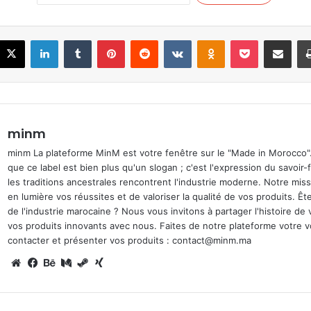
acebook
X
LinkedIn
Tumblr
Pinterest
Reddit
VKontakte
Odnoklassniki
Pocket
Share via Ema
minm
minm La plateforme MinM est votre fenêtre sur le "Made in Morocco
que ce label est bien plus qu'un slogan ; c'est l'expression du savoir-
les traditions ancestrales rencontrent l'industrie moderne. Notre mis
en lumière vos réussites et de valoriser la qualité de vos produits. Ê
de l'industrie marocaine ? Nous vous invitons à partager l'histoire de 
vos produits innovants avec nous. Faites de notre plateforme votre v
contacter et présenter vos produits : contact@minm.ma
Website
Facebook
Behance
Medium
Steam
Xing