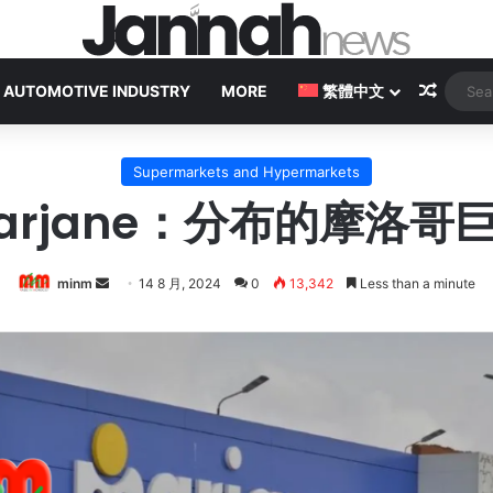
Random
AUTOMOTIVE INDUSTRY
MORE
繁體中文
Supermarkets and Hypermarkets
arjane：分布的摩洛哥
Send
minm
14 8 月, 2024
0
13,342
Less than a minute
an
email