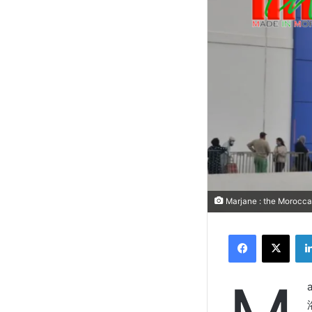
Marjane : the Moroccan 
Facebook
X