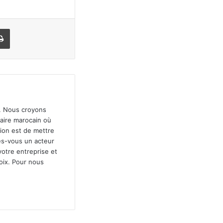
il
Print
". Nous croyons
faire marocain où
sion est de mettre
tes-vous un acteur
votre entreprise et
oix. Pour nous