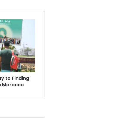
y to Finding
in Morocco