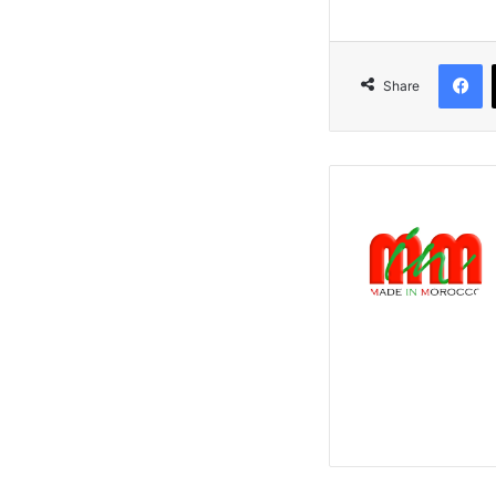
F
Share