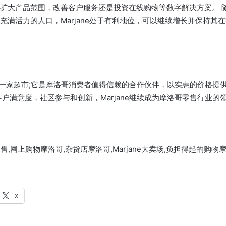
扩大产品范围，改善客户服务还是投资在线购物等数字解决方案。 
充满活力的人口，Marjane处于有利地位，可以继续增长并保持其
仅仅是一家超市;它是摩洛哥消费者值得信赖的合作伙伴，以实惠的价格提
客户满意度，社区参与和创新，Marjane继续成为摩洛哥零售行业的
哥零售,网上购物摩洛哥,杂货店摩洛哥,Marjane大卖场,负担得起的购物
X