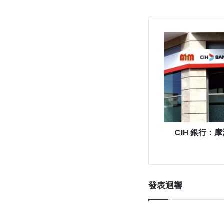
CIH
銀
行：
摩
洛
哥
銀
行
業
CIH 銀行
和
數
位
轉
型
發表迴響
的
開
拓
者