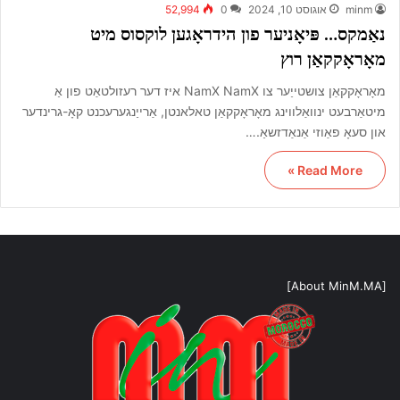
minm
אוגוסט 10, 2024
0
52,994
נאַמקס… פּיאָניער פון הידראָגען לוקסוס מיט
מאָראָקקאַן רוץ
מאָראָקקאַן צושטייַער צו NamX NamX איז דער רעזולטאַט פון אַ
מיטאַרבעט ינוואַלווינג מאָראָקקאַן טאלאנטן, אַרייַנגערעכנט קאָ-גרינדער
און סעאָ פאַוזי אַנאַדזשאַ.…
Read More »
[About MinM.MA]