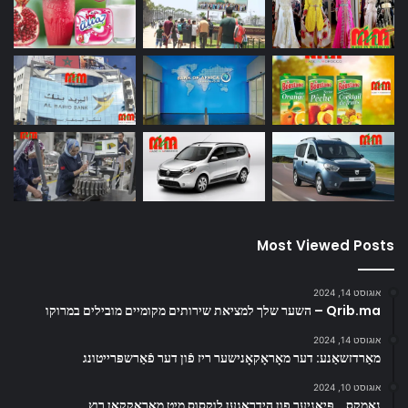
Most Viewed Posts
אוגוסט 14, 2024
Qrib.ma – השער שלך למציאת שירותים מקומיים מובילים במרוקו
אוגוסט 14, 2024
מאַרדזשאַנע: דער מאָראָקאָנישער ריז פֿון דער פֿאַרשפּרייטונג
אוגוסט 10, 2024
נאַמקס… פּיאָניער פון הידראָגען לוקסוס מיט מאָראָקקאַן רוץ