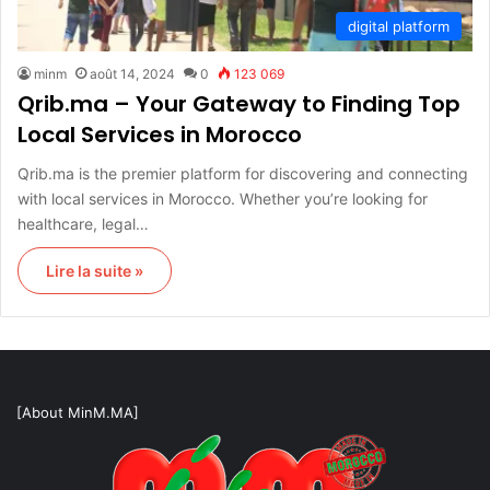
digital platform
minm
août 14, 2024
0
123 069
Qrib.ma – Your Gateway to Finding Top
Local Services in Morocco
Qrib.ma is the premier platform for discovering and connecting
with local services in Morocco. Whether you’re looking for
healthcare, legal…
Lire la suite »
[About MinM.MA]