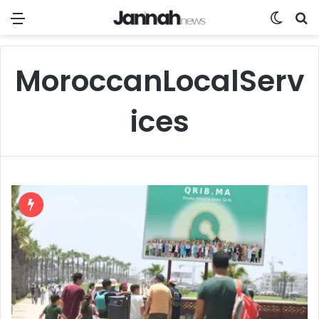
Menu
Switch
R
MoroccanLocalServ
ices