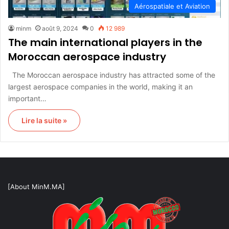
Aérospatiale et Aviation
minm
août 9, 2024
0
12 989
The main international players in the
Moroccan aerospace industry
The Moroccan aerospace industry has attracted some of the
largest aerospace companies in the world, making it an
important…
Lire la suite »
[About MinM.MA]