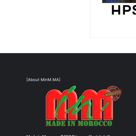
[About MinM.MA]