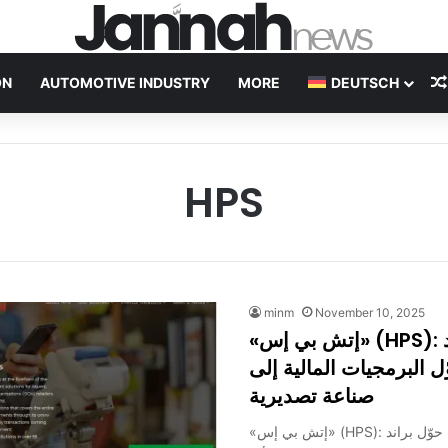
ON
AUTOMOTIVE INDUSTRY
MORE
DEUTSCH
HPS
minm
November 10, 2025
«إتش بي إس» (HPS): قصة براند
 البرمجيات المالية إلى
صناعة تصديرية
«إتش بي إس» (HPS): هندسة الثقة.. كيف حوّل براند