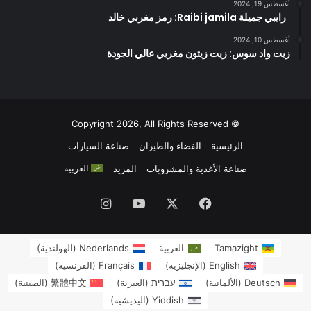
أغسطس 19, 2024
رايبي جميلة Raibi jamila: رمز مغربي خالد
أغسطس 10, 2024
زيت واد سوس: زيت زيتون مغربي عالي الجودة
© Copyright 2026, All Rights Reserved
الرئيسية
الفضاء والطيران
صناعة السيارات
العربية
صناعة الأغذية والمشروبات
المزيد
فيسبوك
‫X
‫YouTube
انستقرام
Tamazight
العربية
Nederlands
(
الهولندية
)
English
(
الإنجليزية
)
Français
(
الفرنسية
)
Deutsch
(
الألمانية
)
עברית
(
العبرية
)
繁體中文
(
الصينية
)
Yiddish
(
اليديشية
)