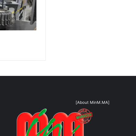
[About MinM.MA]