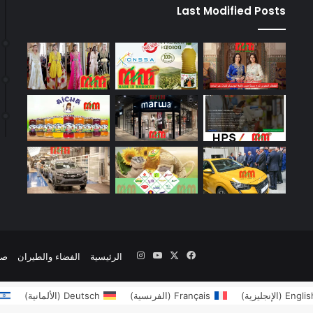
Last Modified Posts
‫X
فيسبوك
‫YouTube
انستقرام
الرئيسية
الفضاء والطيران
صن
Englis
(
الإنجليزية
)
Français
(
الفرنسية
)
Deutsch
(
الألمانية
)