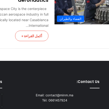
aeronautics
pace City is the centerpiece
ccan aerospace industry in full
الفضاء والطيران
ically located near Casablanca
International…
أكمل القراءة »
ts
Contact Us:
Email: contact@minm.ma
Tél: 0661457924