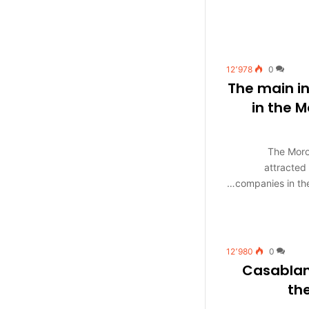
12٬978
0
The main in
in the 
The Moro
attracted
companies in the
12٬980
0
Casablan
th