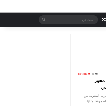
مقال عشوائي
بحث
عن
13٬016
0
 محور
مي
ة قرب المغرب من
 موقعًا مثاليًا