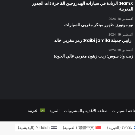
NamX: الريادة في سيارات الهيدروجين الفاخرة ذات الجذور
المغربية
أغسطس 10, 2024
نيو موتورز: ظهور مبتكر مغربي للسيارات
أغسطس 19, 2024
رايبي جميلة Raibi jamila: رمز مغربي خالد
أغسطس 10, 2024
زيت واد سوس: زيت زيتون مغربي عالي الجودة
العربية
اعة السيارات
صناعة الأغذية والمشروبات
المزيد
עברית
(
العبرية
)
繁體中文
(
الصينية
)
Yiddish
(
اليديشية
)