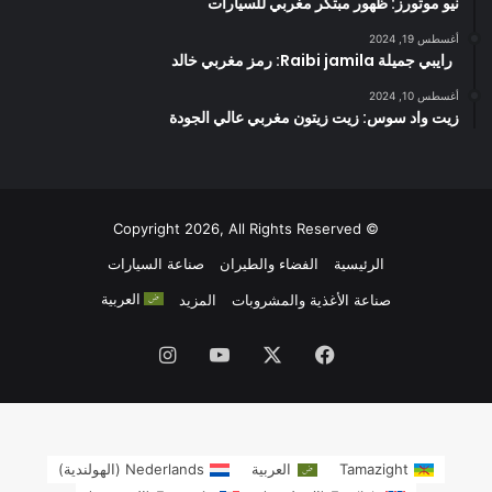
نيو موتورز: ظهور مبتكر مغربي للسيارات
أغسطس 19, 2024
رايبي جميلة Raibi jamila: رمز مغربي خالد
أغسطس 10, 2024
زيت واد سوس: زيت زيتون مغربي عالي الجودة
© Copyright 2026, All Rights Reserved
الرئيسية
الفضاء والطيران
صناعة السيارات
العربية
صناعة الأغذية والمشروبات
المزيد
فيسبوك
‫X
‫YouTube
انستقرام
Tamazight
العربية
Nederlands
(
الهولندية
)