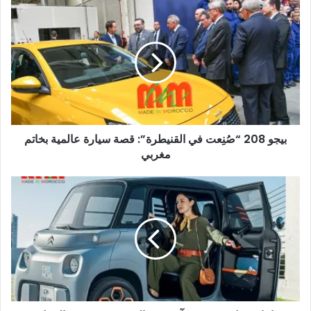
بيجو
208
“صُنِعت
في
القنيطرة”:
قصة
سيارة
عالمية
بخاتم
بيجو 208 “صُنِعت في القنيطرة”: قصة سيارة عالمية بخاتم
مغربي
مغربي
إنتاج
سيارة
ستروين
آمي
في
المغرب:
ثورة
في
التنقل