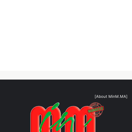
[About MinM.MA]