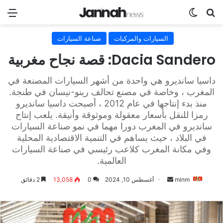
بحث عن
الوضع المظلم
الق
السيارات والمركبات
صناعة السيارات
Dacia Sandero: قصة نجاح مغربية
داسيا سانديرو هي واحدة من أشهر السيارات المصنعة في
المغرب ، وخاصة في مصنع تحالف رينو-نيسان في طنجة.
منذ بدء إنتاجها في عام 2012 ، أصبحت داسيا سانديرو
رمزا للنقل بأسعار معقولة وموثوقة وأنيقة. يلعب إنتاج
سانديرو في المغرب دورا مهما في نمو صناعة السيارات
في البلاد ، حيث يساهم في التنمية الاقتصادية المحلية
وفي مكانة المغرب كلاعب رئيسي في صناعة السيارات
العالمية.
أرسل
minm
أغسطس 10, 2024
0
13,058
2 دقائق
بريدا
إلكترونيا