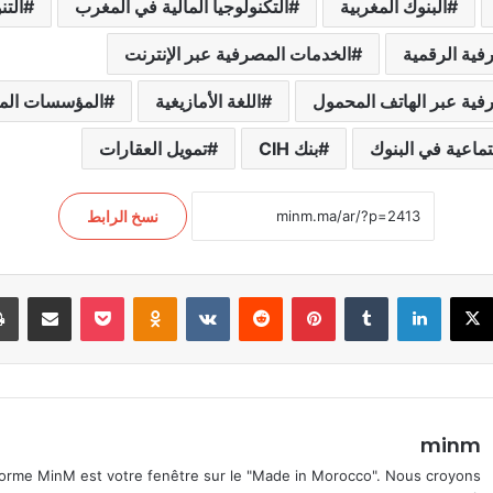
البنوك المغربية
التكنولوجيا المالية في المغرب
التن
فية الرقمية
الخدمات المصرفية عبر الإنترنت
فية عبر الهاتف المحمول
اللغة الأمازيغية
المؤسسات المال
تماعية في البنوك
بنك CIH
تمويل العقارات
نسخ الرابط
سبوك
‫X
لينكدإن
بينتيريست
Odnoklassniki
‫Pocket
مشاركة عبر البر
minm
orme MinM est votre fenêtre sur le "Made in Morocco". Nous croyons