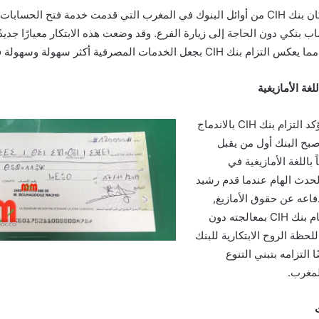
بالإضافة إلى ذلك, كان بنك CIH من أوائل البنوك في المغرب التي قدمت خدمة فتح الحس
اب بنكي دون الحاجة إلى زيارة الفرع. وقد وضعت هذه الابتكار معيارًا جديد
ل الخدمات المصرفية أكثر سهولة وسهولة في الاستخدام.
غة الأمازيغية
في خطوة تاريخية تؤكد التزام بنك CIH بالاندماج
أصبح البنك أول من يقبل
باللغة الأمازيغية في
حدث الهام عندما قدم رشيد
فاعه عن حقوق الأمازيغ,
شيكًا بالأمازيغية, وقام بنك CIH بمعالجته دون
لحظة الروح الابتكارية للبنك
التزامه بتبني التنوع
لمغرب.