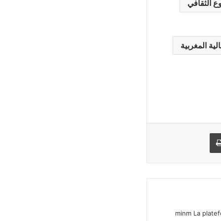
وع الثقافي
ية المغربية
يد
طباعة
minm La platef