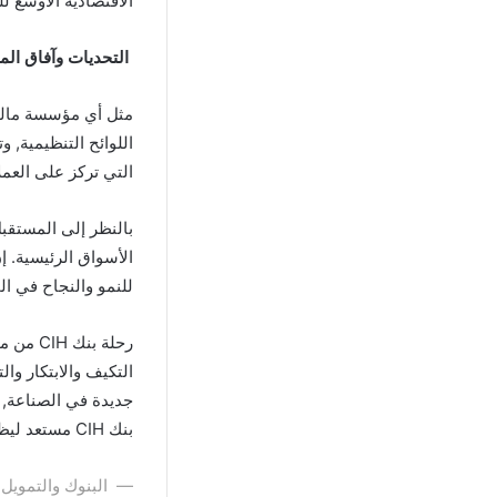
الاقتصادية الأوسع للب
التحديات وآفاق الم
اللوائح التنظيمية, 
التي تركز على العمل
الأسواق الرئيسية. إ
للنمو والنجاح في ا
رحلة ب
جديدة في الصناعة, م
بنك CIH مستعد ليظل لاعبًا رئيسيًا في المشهد المصرفي في المغرب.
— البنوك والتمويل