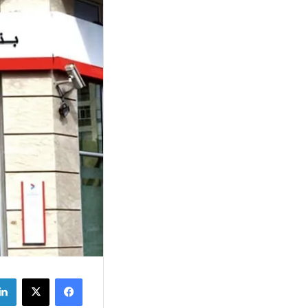
فيسبوك
‫X