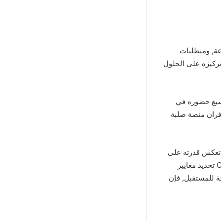
تغيرة بسرعة, ومتطلبات
وتركيزه على الحلول
قمية وتوسيع حضوره في
وفران منصة صلبة
ية تعكس قدرته على
التكيف والابتكار والتزامه بخدمة عملائه. كأحد البنوك الأكثر احترامًا في المغرب, يواصل بنك CIH تحديد معايير
حة للمستقبل, فإن