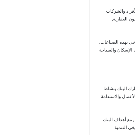
لأفراد والشركات
ن العقارية,
خي بهذه الصناعات.
ا يدعم نمو وتطور قطاعات الإسكان والسياحة
تماعية للشركات (CSR) مكونًا رئيسيًا في استراتيجية أعمال بنك CIH. يشارك البنك بنشاط
لأعمال والاستدامة
مع مع التوافق مع أهداف البنك
ات المغربية وفي التنمية