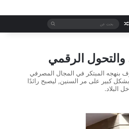
مقال عشوائي
بحث
عن
لبنوك المغربية, وهو معروف بنهجه المبتكر في المجال المصرفي
تزامه بالتحول الرقمي. كواحد من أقدم المؤسسات المالية في المغرب, تطور بنك CIH بشكل كبير على مر السنين, ليصبح رائدًا
ل البلاد.