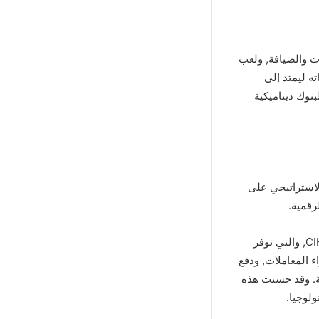
العقارات والضيافة, ولعب
ته ليمتد إلى
م, يُعتبر بنك CIH واحدًا من أكثر البنوك ديناميكية
 الاستراتيجي على
رقمية.
من أبرز إنجازات بنك CIH هو إطلاق منصة الخدمات المصرفية عبر الهاتف المحمول CIH Mobile, والتي توفر
خلال CIH Mobile, يمكن للعملاء إجراء المعاملات, ودفع
ة. وقد حسنت هذه
لوجيا.