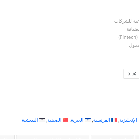
عية للشركات
ضيافة
F)
شمول
X
الإنجليزية
الفرنسية
العبرية
الصينية
اليديشية