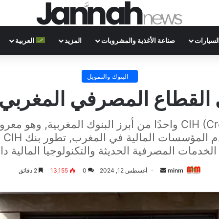
لسيارات
صناعة الأغذية والمشروبات
المزيد
العربية
البنوك والتمويل
يُعد بنك CIH (Crédit Immobilier et Hôtelier) واحدًا من أبرز ا
وال
لخدمات المصرفية الحديثة والتكنولوجيا المالية داخ
أرسل
minm
أغسطس 12, 2024
0
13,155
2 دقائق
بريدا
إلكترونيا