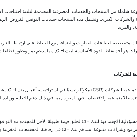
نك CIH مجموعة شاملة من المنتجات والخدمات المصرفية المصممة لتلبية احتياجات ا
والشركات الكبرى. وتشمل هذه المنتجات حسابات التوفير, القروض, الرهو
, والمزيد.
ات متخصصة لقطاعات العقارات والضيافة, مع الحفاظ على ارتباطه التاري
ولا يزال تمويل العقارات هو أحد نقاط القوة الأساسية لبنك CIH, مم
ية للشركات
تُعتبر المسؤولية الاج
نمية الاجتماعية والاقتصادية في المغرب, بما في ذلك دعم التعليم وريادة ا
تم تصميم أنشطة المسؤولية الاجتماعية لبنك CIH لخلق قيمة طويلة الأجل للمجت
التجارية. ومن خلال برامج وشراكات متنوعة, يساهم بنك CIH في رفاهية المجتمع