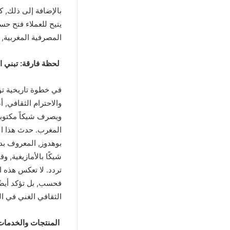
يتيح للعملاء فتح حس
المصرفية المغربية, مما يعكس التزام بنك CIH بجع
لحظة فارقة: تبني الل
والاحترام الثقافي, 
ويصرف شيكاً مكتوباً 
المغرب. حدث هذا ال
بوهدوز, المعروف بد
تردد. لا تعكس هذه ال
فحسب, بل تؤكد أيضًا 
الثقافي الغني في ا
المنتجات والخدمات