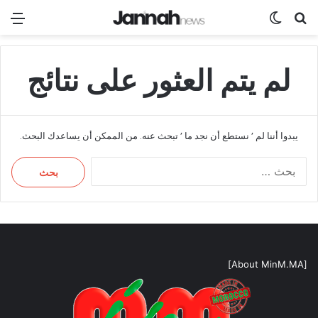
بحث عن
الوضع المظلم
الق
لم يتم العثور على نتائج
يبدوا أننا لم ’ نستطع أن نجد ما ’ تبحث عنه. من الممكن أن يساعدك البحث.
البحث
عن:
[About MinM.MA]