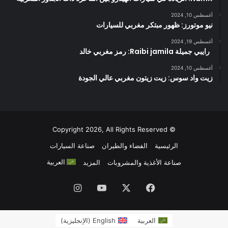
أغسطس 10, 2024
نيو موتورز: ظهور مبتكر مغربي للسيارات
أغسطس 19, 2024
رايبي جميلة Raibi jamila: رمز مغربي خالد
أغسطس 10, 2024
زيت واد سوس: زيت زيتون مغربي عالي الجودة
© Copyright 2026, All Rights Reserved
الرئيسية
الفضاء والطيران
صناعة السيارات
العربية
صناعة الأغذية والمشروبات
المزيد
فيسبوك
‫X
‫YouTube
انستقرام
العربية
English
(
الإنجليزية
)