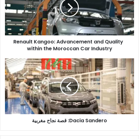
and
Quality
within
the
Moroccan
Car
Renault Kangoo: Advancement and Quality
Industry
within the Moroccan Car Industry
Dacia
Sandero:
قصة
نجاح
مغربية
Dacia Sandero: قصة نجاح مغربية