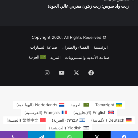
زيت واد سوس: زيت زيتون مغربي عالي الجودة
© Copyright 2026, All Rights Reserved
الرئيسية
الفضاء والطيران
صناعة السيارات
العربية
صناعة الأغذية والمشروبات
المزيد
فيسبوك
‫X
‫YouTube
انستقرام
Tamazight
العربية
Nederlands
(
الهولندية
)
English
(
الإنجليزية
)
Français
(
الفرنسية
)
Deutsch
(
الألمانية
)
עברית
(
العبرية
)
繁體中文
(
الصينية
)
Yiddish
(
اليديشية
)