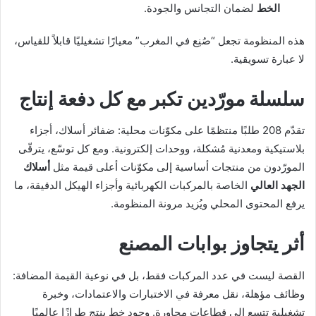
الخط
لضمان التجانس والجودة.
هذه المنظومة تجعل “صُنِع في المغرب” معيارًا تشغيليًا قابلاً للقياس،
لا عبارة تسويقية.
سلسلة مورّدين تكبر مع كل دفعة إنتاج
تقدّم 208 طلبًا منتظمًا على مكوّنات محلية: ضفائر أسلاك، أجزاء
بلاستيكية ومعدنية مُشكلة، ووحدات إلكترونية. ومع كل توسّع، يترقّى
المورّدون من منتجات أساسية إلى مكوّنات أعلى قيمة مثل
أسلاك
الجهد العالي
الخاصة بالمركبات الكهربائية وأجزاء الهيكل الدقيقة، ما
يرفع المحتوى المحلي ويُزيد مرونة المنظومة.
أثر يتجاوز بوابات المصنع
القصة ليست في عدد المركبات فقط، بل في نوعية القيمة المضافة:
وظائف مؤهلة، نقل معرفة في الاختبارات والاعتمادات، وخبرة
تشغيلية تتسع إلى قطاعات مجاورة. وجود خط ينتج طرازًا عالميًا