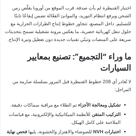
اختيار القنيطرة لم يأتِ صدفة. قرب الموقع من أوروبا يقلّص زمن
الشحن ويرفع انتظام التوريد، والموانئ الفعّالة تضمن إيقاعًا ثابتًا
للتسليم. داخل المصنع، تتجاور خطوط إنتاج الطرازات الحرارية مع
حلول تنقل كهربائية حضرية، ما يعكس مرونة تشغيلية تسمح بتحديثات
سريعة على المنصات وتبنّي تقنيات جديدة دون تعطيل وتيرة الإنتاج.
ما وراء “التجميع”: تصنيع بمعايير
السيارات
لا تُغادر أي 208 خطوط القنيطرة قبل المرور بسلسلة صارمة من
المراحل:
تشكيل ومعالجة الأجزاء
ثم الطلاء مع مراقبة سماكات دقيقة.
التركيب المتقن
للأنظمة الميكانيكية والإلكترونية، مع قياسات
الملاءمة على كامل الهيكل.
اختبارات NVH
للضوضاء والاهتزاز والخشونة، يليها
فحص نهاية