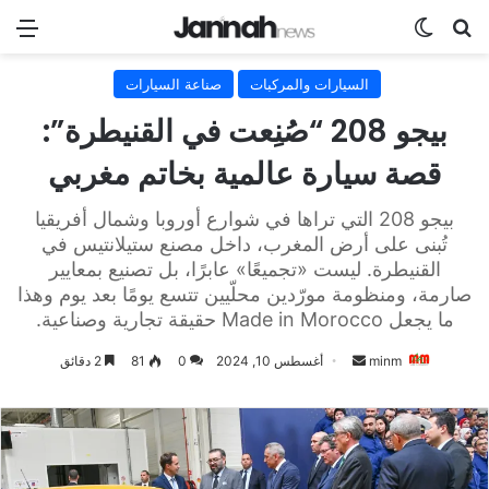
بحث عن
الوضع المظلم
الق
السيارات والمركبات
صناعة السيارات
بيجو 208 “صُنِعت في القنيطرة”:
قصة سيارة عالمية بخاتم مغربي
بيجو 208 التي تراها في شوارع أوروبا وشمال أفريقيا
تُبنى على أرض المغرب، داخل مصنع ستيلانتيس في
القنيطرة. ليست «تجميعًا» عابرًا، بل تصنيع بمعايير
صارمة، ومنظومة مورّدين محلّيين تتسع يومًا بعد يوم وهذا
ما يجعل Made in Morocco حقيقة تجارية وصناعية.
أرسل
minm
أغسطس 10, 2024
0
81
2 دقائق
بريدا
إلكترونيا